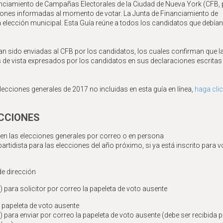
anciamiento de Campañas Electorales de la Ciudad de Nueva York (CFB,
isiones informadas al momento de votar. La Junta de Financiamiento de
 elección municipal. Esta Guía reúne a todos los candidatos que debían
an sido enviadas al CFB por los candidatos, los cuales confirman que l
s de vista expresados por los candidatos en sus declaraciones escritas
ecciones generales de 2017 no incluidas en esta guía en línea,
haga clic
CCIONES
r en las elecciones generales por correo o en persona
partidista para las elecciones del año próximo, si ya está inscrito para v
de dirección
 para solicitor por correo la papeleta de voto ausente
a papeleta de voto ausente
 para enviar por correo la papeleta de voto ausente (debe ser recibida p