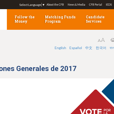
Jump to navigation
Select Language
▼
About the CFB
News & Media
CFB Portal
IEDS
Follow the
Matching Funds
Candidate
Money
Program
Services
English
Español
中文
한국어
বাং
iones Generales de 2017