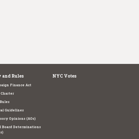
 and Rules
NYC Votes
aign Finance Act
Charter
Rules
cal Guidelines
sory Opinions (AOs)
l Board Determinations
s)