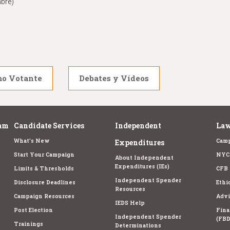
mbre)
mo Votante
Debates y Vídeos
am
Candidate Services
Independent
Law
What's New
Camp
Expenditures
Start Your Campaign
NYC 
About Independent
Expenditures (IEs)
Limits & Thresholds
CFB 
Independent Spender
Disclosure Deadlines
Ethi
Resources
Campaign Resources
Advi
IEDS Help
Post Election
Fina
Independent Spender
(FBD
Trainings
Determinations