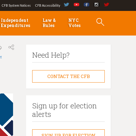
CFB System Notices
CFB Accessibility
Independent
Law &
NYC
Expenditures
Rules
Votes
Need Help?
লা
CONTACT THE CFB
Sign up for election
alerts
SIGN UP FOR ELECTION