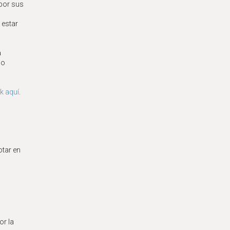
 por sus
 estar
a
 o
k aquí
.
otar en
or la