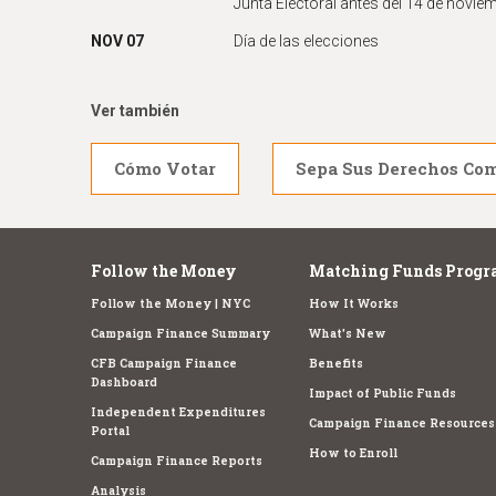
Junta Electoral antes del 14 de novie
NOV 07
Día de las elecciones
Ver también
Cómo Votar
Sepa Sus Derechos Co
Follow the Money
Matching Funds Progr
Follow the Money | NYC
How It Works
Campaign Finance Summary
What's New
CFB Campaign Finance
Benefits
Dashboard
Impact of Public Funds
Independent Expenditures
Campaign Finance Resources
Portal
How to Enroll
Campaign Finance Reports
Analysis