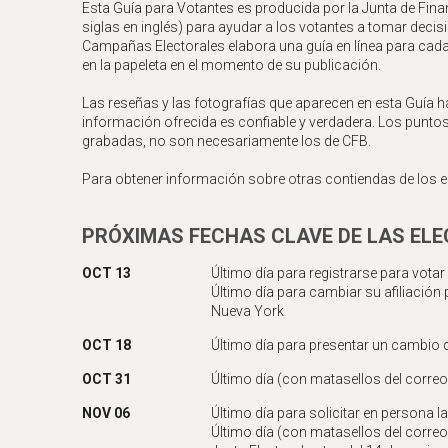
Esta Guía para Votantes es producida por la Junta de Fin
siglas en inglés) para ayudar a los votantes a tomar dec
Campañas Electorales elabora una guía en línea para cada
en la papeleta en el momento de su publicación.
Las reseñas y las fotografías que aparecen en esta Guía h
información ofrecida es confiable y verdadera. Los punto
grabadas, no son necesariamente los de CFB.
Para obtener información sobre otras contiendas de los el
PRÓXIMAS FECHAS CLAVE DE LAS ELE
OCT 13
Último día para registrarse para vota
Último día para cambiar su afiliación 
Nueva York
OCT 18
Último día para presentar un cambio 
OCT 31
Último día (con matasellos del correo)
NOV 06
Último día para solicitar en persona l
Último día (con matasellos del correo)