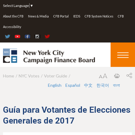
Jump to navigation
Select Language
▼
About the CFB
News & Media
CFB Portal
IEDS
CFB System Notices
CFB
Accessibility
Home
NYC Votes
Voter Guide
Y
English
Español
中文
한국어
বাংলা
o
u
a
Guía para Votantes de Elecciones
r
Generales de 2017
e