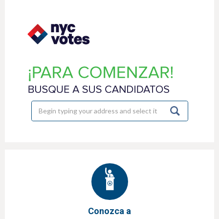
h
e
r
e
Conozca a