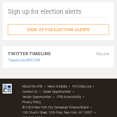
Sign up for election alerts
SIGN UP FOR ELECTION ALERTS
TWITTER TIMELINE
FOLLOW
Tweets by NYCCFB
About the CFB
News & Media
NYCVotes.org
Contact Us
Career Opportunities
Vendor Opportunities
CFB Accessibility
Privacy Policy
© 2026 New York City Campaign Finance Board
100 Church Street, 12th Floor, New York, NY 10007