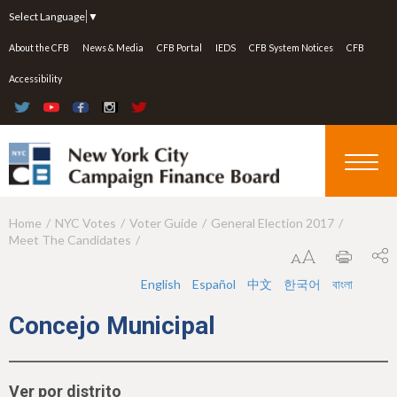
Jump to navigation
Select Language
▼
About the CFB
News & Media
CFB Portal
IEDS
CFB System Notices
CFB
Accessibility
Home
NYC Votes
Voter Guide
General Election 2017
Y
Meet The Candidates
o
u
English
Español
中文
한국어
বাংলা
a
Concejo Municipal
r
e
Ver por distrito