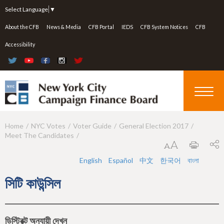
Jump to navigation
Select Language
▼
About the CFB
News & Media
CFB Portal
IEDS
CFB System Notices
CFB
Accessibility
Home
NYC Votes
Voter Guide
General Election 2017
Y
Meet The Candidates
o
u
English
Español
中文
한국어
বাংলা
a
সিটি কাউন্সিল
r
e
ডিস্ট্রিক্ট অনুযায়ী দেখুন