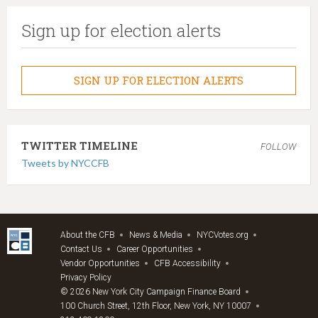
Sign up for election alerts
SIGN UP FOR ELECTION ALERTS
TWITTER TIMELINE
FOLLOW
Tweets by NYCCFB
About the CFB
News & Media
NYCVotes.org
Contact Us
Career Opportunities
Vendor Opportunities
CFB Accessibility
Privacy Policy
© 2026 New York City Campaign Finance Board
100 Church Street, 12th Floor, New York, NY 10007