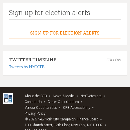
Sign up for election alerts
SIGN UP FOR ELECTION ALERTS
TWITTER TIMELINE
FOLLOW
Tweets by NYCCFB
About the CFB
News & Media
NYCVotes.org
Contact Us
Career Opportunities
Vendor Opportunities
CFB Accessibility
Privacy Policy
© 2026 New York City Campaign Finance Board
100 Church Street, 12th Floor, New York, NY 10007