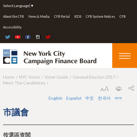
Jump to navigation
Select Language
▼
About the CFB
News & Media
CFB Portal
IEDS
CFB System Notices
CFB
Accessibility
Home
NYC Votes
Voter Guide
General Election 2017
Y
Meet The Candidates
o
u
English
Español
中文
한국어
বাংলা
a
市議會
r
e
按選區查閱