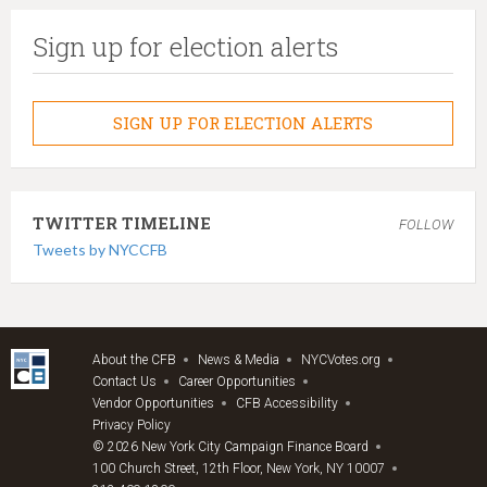
Sign up for election alerts
SIGN UP FOR ELECTION ALERTS
TWITTER TIMELINE
FOLLOW
Tweets by NYCCFB
About the CFB
News & Media
NYCVotes.org
Contact Us
Career Opportunities
Vendor Opportunities
CFB Accessibility
Privacy Policy
© 2026 New York City Campaign Finance Board
100 Church Street, 12th Floor, New York, NY 10007