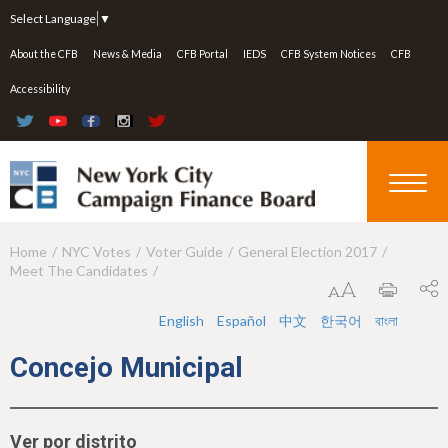
Jump to navigation
Select Language
▼
About the CFB
News & Media
CFB Portal
IEDS
CFB System Notices
CFB
Accessibility
Home
NYC Votes
Voter Guide
General Election 2017
Y
Meet The Candidates
o
u
English
Español
中文
한국어
বাংলা
a
Concejo Municipal
r
e
Ver por distrito