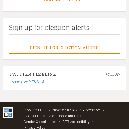
Sign up for election alerts
SIGN UP FOR ELECTION ALERTS
TWITTER TIMELINE
FOLLOW
Tweets by NYCCFB
About the CFB
News & Media
NYCVotes.org
Contact Us
Career Opportunities
Vendor Opportunities
CFB Accessibility
Privacy Policy