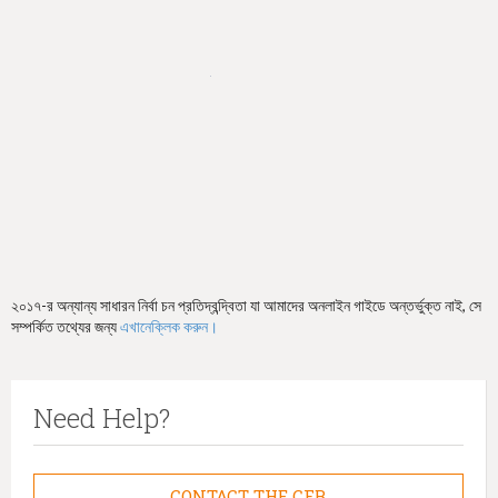
h
e
r
e
২০১৭-র অন্যান্য সাধারন নির্বা চন প্রতিদ্বন্দ্বিতা যা আমাদের অনলাইন গাইডে অন্তর্ভুক্ত নাই, সে
সম্পর্কিত তথ্যের জন্য
এখানেক্লিক করুন।
Need Help?
CONTACT THE CFB