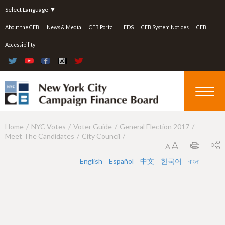
Jump to navigation
Select Language
▼
About the CFB
News & Media
CFB Portal
IEDS
CFB System Notices
CFB
Accessibility
Home
NYC Votes
Voter Guide
General Election 2017
Y
Meet The Candidates
City Council
o
u
English
Español
中文
한국어
বাংলা
a
r
e