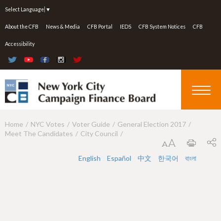
Jump to navigation
Select Language
▼
About the CFB
News & Media
CFB Portal
IEDS
CFB System Notices
CFB
Accessibility
Home
NYC Votes
Voter Guide
General Election 2017
Y
Meet The Candidates
City Council
o
u
English
Español
中文
한국어
বাংলা
a
r
e