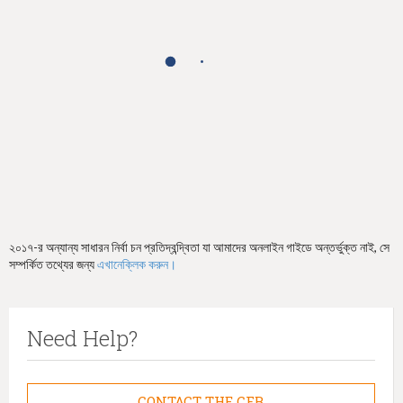
h
e
r
e
২০১৭-র অন্যান্য সাধারন নির্বা চন প্রতিদ্বন্দ্বিতা যা আমাদের অনলাইন গাইডে অন্তর্ভুক্ত নাই, সে
সম্পর্কিত তথ্যের জন্য
এখানেক্লিক করুন।
Need Help?
CONTACT THE CFB