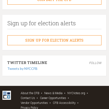
Sign up for election alerts
SIGN UP FOR ELECTION ALERTS
TWITTER TIMELINE
FOLLOW
Tweets by NYCCFB
About the CFB
News & Media
NYCVotes.org
Contact Us
Career Opportunities
Vendor Opportunities
CFB Accessibility
Privacy Policy