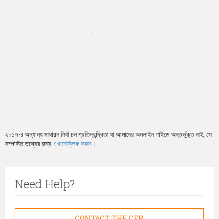
h
e
r
e
২০১৭-র অন্যান্য সাধারন নির্বা চন প্রতিদ্বন্দ্বিতা যা আমাদের অনলাইন গাইডে অন্তর্ভুক্ত নাই, সে
সম্পর্কিত তথ্যের জন্য
এখানেক্লিক করুন।
Need Help?
CONTACT THE CFB