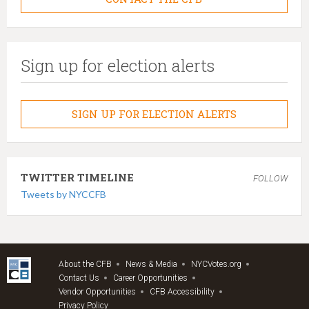
Sign up for election alerts
SIGN UP FOR ELECTION ALERTS
TWITTER TIMELINE
FOLLOW
Tweets by NYCCFB
About the CFB
News & Media
NYCVotes.org
Contact Us
Career Opportunities
Vendor Opportunities
CFB Accessibility
Privacy Policy