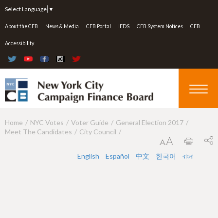
Jump to navigation
Select Language
▼
About the CFB
News & Media
CFB Portal
IEDS
CFB System Notices
CFB
Accessibility
Home
NYC Votes
Voter Guide
General Election 2017
Y
Meet The Candidates
City Council
o
u
English
Español
中文
한국어
বাংলা
a
r
e