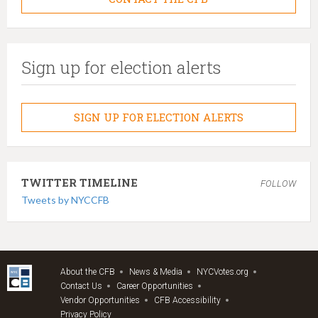
Sign up for election alerts
SIGN UP FOR ELECTION ALERTS
TWITTER TIMELINE
FOLLOW
Tweets by NYCCFB
About the CFB
News & Media
NYCVotes.org
Contact Us
Career Opportunities
Vendor Opportunities
CFB Accessibility
Privacy Policy