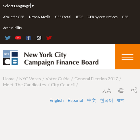
Jump to navigation
Select Language
▼
About the CFB
News & Media
CFB Portal
IEDS
CFB System Notices
CFB
Accessibility
Home
NYC Votes
Voter Guide
General Election 2017
Y
Meet The Candidates
City Council
o
u
English
Español
中文
한국어
বাংলা
a
r
e