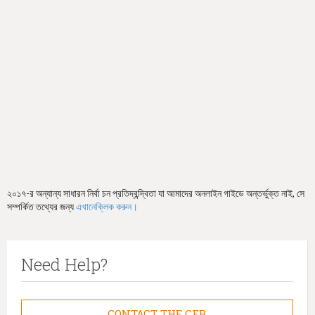
h
e
r
e
২০১৭-র অন্যান্য সাধারন নির্বা চন প্রতিদ্বন্দ্বিতা যা আমাদের অনলাইন গাইডে অন্তর্ভুক্ত নাই, সে
সম্পর্কিত তথ্যের জন্য
এখানেক্লিক করুন।
Need Help?
CONTACT THE CFB