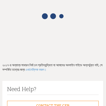
h
e
r
e
২০১৭-র অন্যান্য সাধারন নির্বা চন প্রতিদ্বন্দ্বিতা যা আমাদের অনলাইন গাইডে অন্তর্ভুক্ত নাই, সে
সম্পর্কিত তথ্যের জন্য
এখানেক্লিক করুন।
Need Help?
CONTACT THE CFB