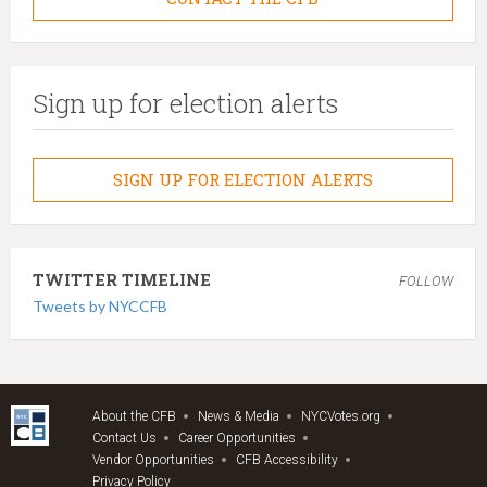
Sign up for election alerts
SIGN UP FOR ELECTION ALERTS
TWITTER TIMELINE
FOLLOW
Tweets by NYCCFB
About the CFB
News & Media
NYCVotes.org
Contact Us
Career Opportunities
Vendor Opportunities
CFB Accessibility
Privacy Policy