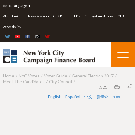
Jump to navigation
Select Language
▼
About the CFB
News & Media
CFB Portal
IEDS
CFB System Notices
CFB
Accessibility
Home
NYC Votes
Voter Guide
General Election 2017
Y
Meet The Candidates
City Council
o
u
English
Español
中文
한국어
বাংলা
a
r
e