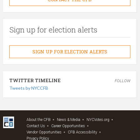
Sign up for election alerts
SIGN UP FOR ELECTION ALERTS
TWITTER TIMELINE
FOLLOW
Tweets by NYCCFB
About the CFB
News & Media
NYCVotes.org
Contact Us
Career Opportunities
Vendor Opportunities
CFB Accessibility
Privacy Policy