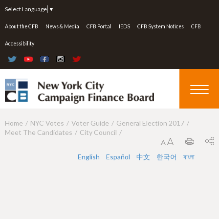
Jump to navigation
Select Language
▼
About the CFB
News & Media
CFB Portal
IEDS
CFB System Notices
CFB
Accessibility
Home
NYC Votes
Voter Guide
General Election 2017
Y
Meet The Candidates
City Council
o
u
English
Español
中文
한국어
বাংলা
a
r
e