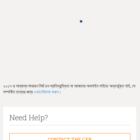
h
e
r
e
২০১৭-র অন্যান্য সাধারন নির্বা চন প্রতিদ্বন্দ্বিতা যা আমাদের অনলাইন গাইডে অন্তর্ভুক্ত নাই, সে
সম্পর্কিত তথ্যের জন্য
এখানেক্লিক করুন।
Need Help?
CONTACT THE CFB