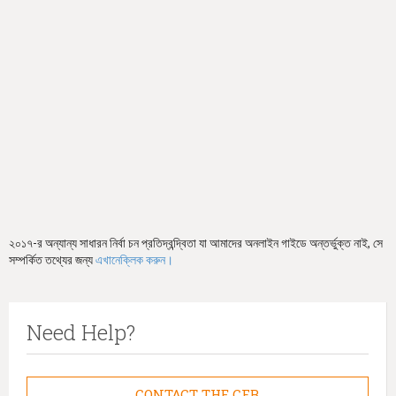
h
e
r
e
২০১৭-র অন্যান্য সাধারন নির্বা চন প্রতিদ্বন্দ্বিতা যা আমাদের অনলাইন গাইডে অন্তর্ভুক্ত নাই, সে
সম্পর্কিত তথ্যের জন্য
এখানেক্লিক করুন।
Need Help?
CONTACT THE CFB