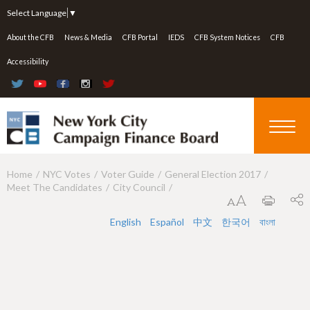
Jump to navigation
Select Language
▼
About the CFB
News & Media
CFB Portal
IEDS
CFB System Notices
CFB
Accessibility
Home
NYC Votes
Voter Guide
General Election 2017
Y
Meet The Candidates
City Council
o
u
English
Español
中文
한국어
বাংলা
a
r
e