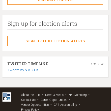
Sign up for election alerts
SIGN UP FOR ELECTION ALERTS
TWITTER TIMELINE
FOLLOW
Tweets by NYCCFB
About the CFB
News & Media
NYCVotes.org
Contact Us
Career Opportunities
Vendor Opportunities
CFB Accessibility
Privacy Policy