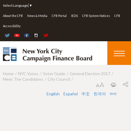
Jump to navigation
Select Language
▼
About the CFB
News & Media
CFB Portal
IEDS
CFB System Notices
CFB
Accessibility
Home
NYC Votes
Voter Guide
General Election 2017
Y
Meet The Candidates
City Council
o
u
English
Español
中文
한국어
বাংলা
a
r
e