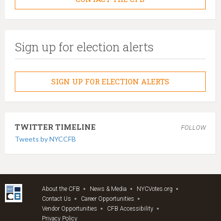
Sign up for election alerts
SIGN UP FOR ELECTION ALERTS
TWITTER TIMELINE
FOLLOW
Tweets by NYCCFB
About the CFB
News & Media
NYCVotes.org
Contact Us
Career Opportunities
Vendor Opportunities
CFB Accessibility
Privacy Policy