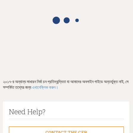
h
e
r
e
২০১৭-র অন্যান্য সাধারন নির্বা চন প্রতিদ্বন্দ্বিতা যা আমাদের অনলাইন গাইডে অন্তর্ভুক্ত নাই, সে
সম্পর্কিত তথ্যের জন্য
এখানেক্লিক করুন।
Need Help?
CONTACT THE CFB